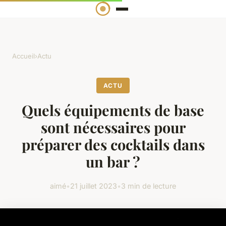
Accueil
›
Actu
ACTU
Quels équipements de base
sont nécessaires pour
préparer des cocktails dans
un bar ?
aimé
•
21 juillet 2023
•
3 min de lecture