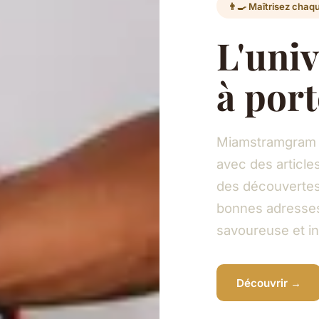
👨‍🍳 Maîtrisez chaq
L'univ
à por
Miamstramgram v
avec des article
des découvertes 
bonnes adresses 
savoureuse et in
Découvrir →