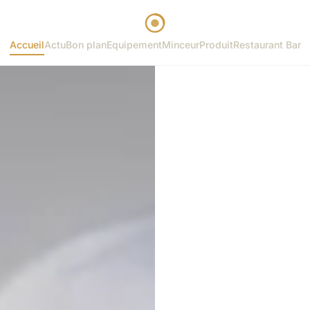
Accueil
Actu
Bon plan
Equipement
Minceur
Produit
Restaurant Bar