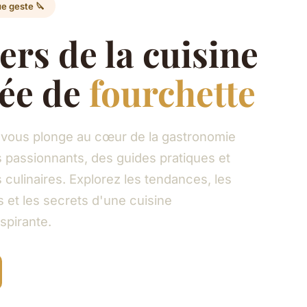
ue geste 🔪
ers de la cuisine
tée de
fourchette
ous plonge au cœur de la gastronomie
s passionnants, des guides pratiques et
culinaires. Explorez les tendances, les
et les secrets d'une cuisine
spirante.