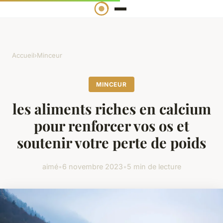
Accueil
›
Minceur
MINCEUR
les aliments riches en calcium
pour renforcer vos os et
soutenir votre perte de poids
aimé
•
6 novembre 2023
•
5 min de lecture