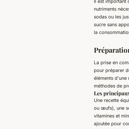
Il est important
nutriments néces
sodas ou les jus
sucre sans appor
la consommation
Préparatio
La prise en com
pour préparer de
éléments d'une r
méthodes de pré
Les principaux
Une recette équ
ou œufs), une s
vitamines et min
ajoutée pour com