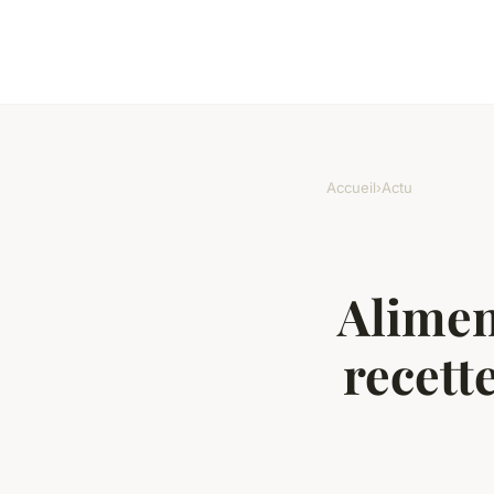
Accueil
›
Actu
Alimen
recett