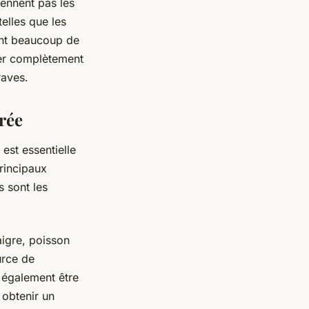
iennent pas les
elles que les
nent beaucoup de
êter complètement
raves.
rée
est essentielle
principaux
s sont les
igre, poisson
urce de
t également être
 obtenir un