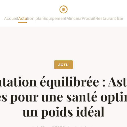
Accueil
Actu
Bon plan
Equipement
Minceur
Produit
Restaurant Bar
ACTU
tation équilibrée : Ast
es pour une santé opti
un poids idéal