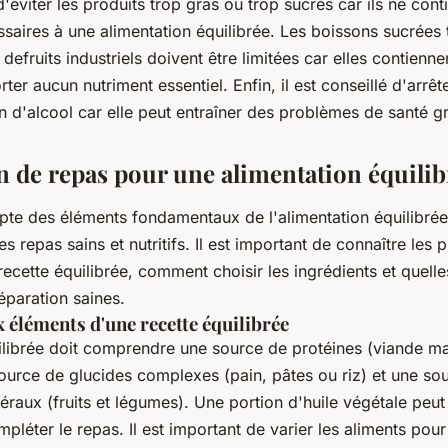
 d'éviter les produits trop gras ou trop sucrés car ils ne cont
saires à une alimentation équilibrée. Les boissons sucrées t
 defruits industriels doivent être limitées car elles contien
ter aucun nutriment essentiel. Enfin, il est conseillé d'arr
 d'alcool car elle peut entraîner des problèmes de santé g
n de repas pour une alimentation équilib
pte des éléments fondamentaux de l'alimentation équilibrée 
s repas sains et nutritifs. Il est important de connaître les 
ecette équilibrée, comment choisir les ingrédients et quelle
paration saines.
 éléments d'une recette équilibrée
ilibrée doit comprendre une source de protéines (viande ma
ource de glucides complexes (pain, pâtes ou riz) et une so
éraux (fruits et légumes). Une portion d'huile végétale peu
pléter le repas. Il est important de varier les aliments pour