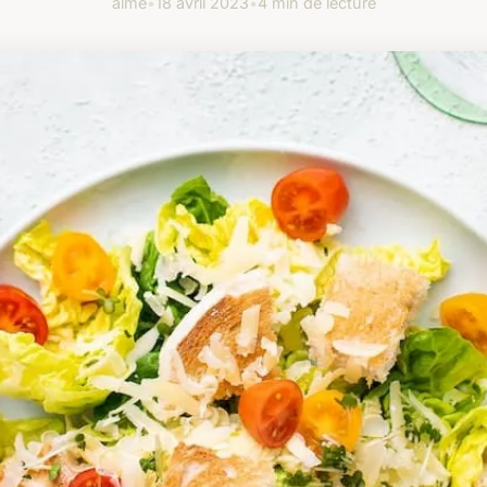
aimé
•
18 avril 2023
•
4 min de lecture