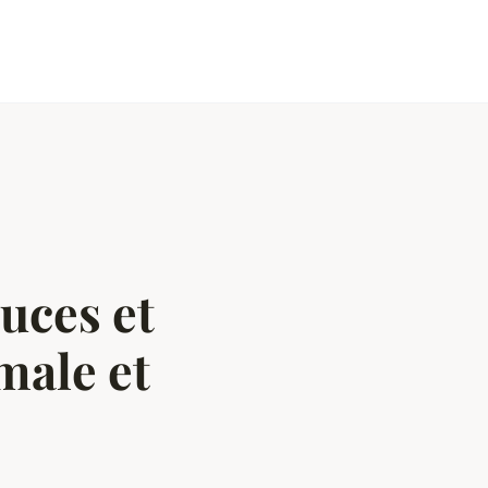
uces et
male et