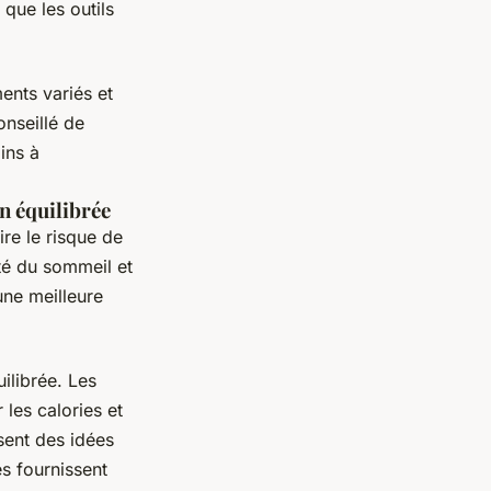
 que les outils
ents variés et
onseillé de
ins à
on équilibrée
re le risque de
ité du sommeil et
une meilleure
uilibrée. Les
les calories et
sent des idées
és fournissent